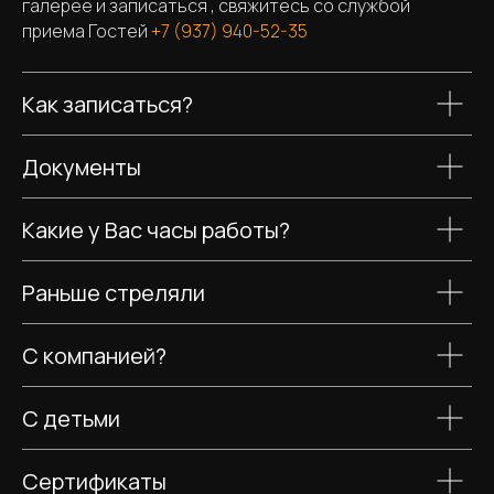
галерее и записаться , свяжитесь со службой
приема Гостей
+7 (937) 940-52-35
Как записаться?
Документы
КОНТАКТЫ
Какие у Вас часы работы?
+7 (937) 940 52
Служба приема гостей
35
Раньше стреляли
admin@tirtactik.ru
С компанией?
С детьми
АДРЕС
Сертификаты