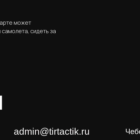
тарте может
 самолета, сидеть за
Ы
admin@tirtactik.ru
Чеб