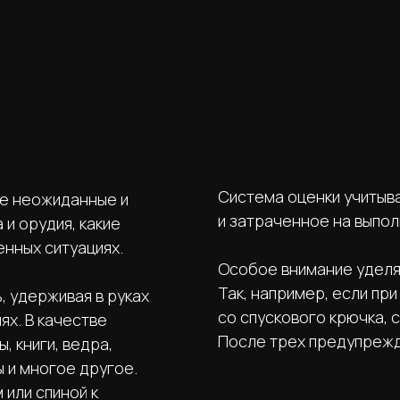
Система оценки учитыва
ые неожиданные и
и затраченное на выпо
и орудия, какие
енных ситуациях.
Особое внимание уделя
Так, например, если пр
, удерживая в руках
со спускового крючка,
х. В качестве
После трех предупрежд
, книги, ведра,
 и многое другое.
 или спиной к