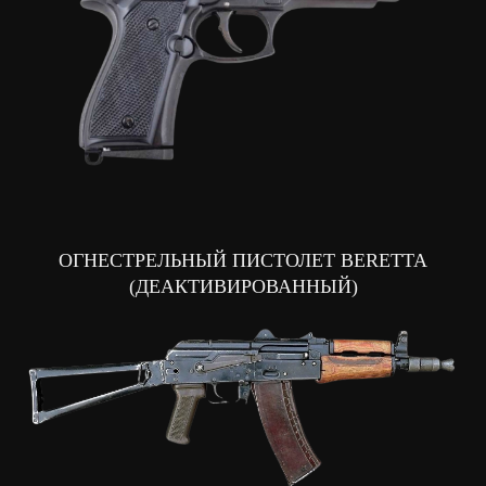
admin@tirtactik.ru
АДРЕС
Чебоксары, проспект Мира 17 (вход со
стороны двора около 4 подъезда).
ОГНЕСТРЕЛЬНЫЙ ПИСТОЛЕТ BERETTA
График работы: пн-пт: 12:00-21:00,
(ДЕАКТИВИРОВАННЫЙ)
сб - вс: 10:00-21:00 ПО
ПРЕДВАРИТЕЛЬНОЙ ЗАПИСИ
ВАКАНСИИ
ИП Туртушева Анастасия Дмитриевна
ОГРНИП 323385000115494