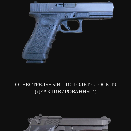
ОГНЕСТРЕЛЬНЫЙ ПИСТОЛЕТ GLOCK 19
(ДЕАКТИВИРОВАННЫЙ)
КОНТАКТЫ
+7 (937) 940 52
Служба приема гостей
35